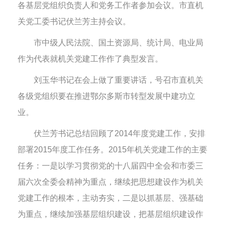
各基层党组织负责人和党务工作者参加会议。市直机
关党工委书记伏兰芳主持会议。
市中级人民法院、国土资源局、统计局、电业局
作为代表就机关党建工作作了典型发言。
刘玉华书记在会上做了重要讲话，号召市直机关
各级党组织要在推进鄂尔多斯市转型发展中建功立
业。
伏兰芳书记总结回顾了2014年度党建工作，安排
部署2015年度工作任务。2015年机关党建工作的主要
任务：一是以学习贯彻党的十八届四中全会和市委三
届六次全委会精神为重点，继续把思想建设作为机关
党建工作的根本，主动夯实，二是以抓基层、强基础
为重点，继续加强基层组织建设，把基层组织建设作