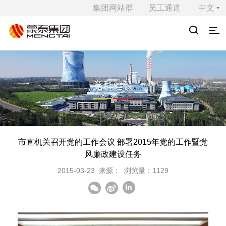
集团网站群
员工通道
中文
党群建设
市直机关召开党的工作会议 部署2015年党的工作暨党
风廉政建设任务
2015-03-23
来源：
浏览量：
1129